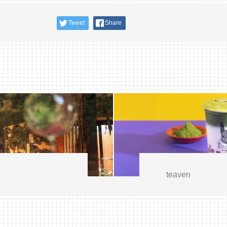
Tweet
Share
teaven