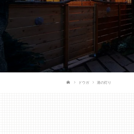
ドウガ
港の灯り
ホーム