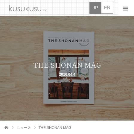
JP
EN
ニュース
クスクス
オシゴト
THE SHONAN MAG
2016.04.4
ドウガ
タイダン
ボシュウ
コンタクト
ニュース
THE SHONAN MAG
ム