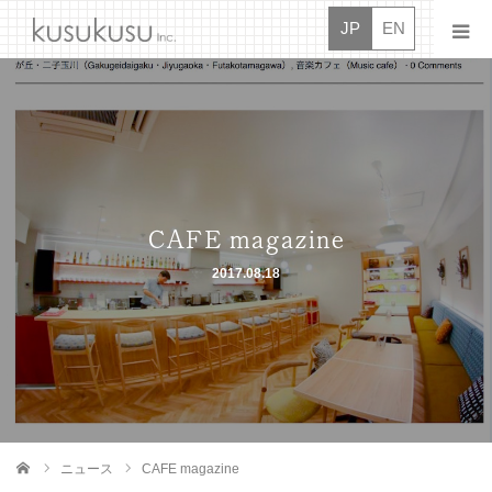
JP
EN
ニュース
クスクス
オシゴト
CAFE magazine
2017.08.18
ドウガ
タイダン
ボシュウ
コンタクト
ニュース
CAFE magazine
ム