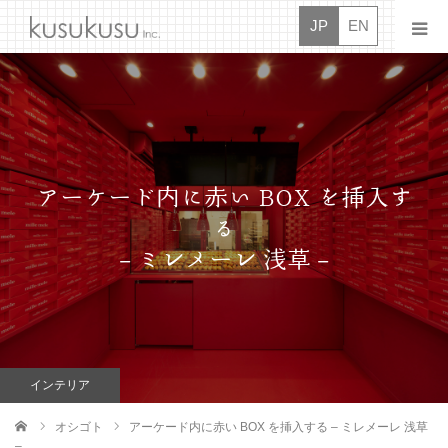
JP
EN
ニュース
クスクス
アーケード内に赤い BOX を挿入す
オシゴト
る
– ミレメーレ 浅草 –
ドウガ
タイダン
ボシュウ
インテリア
コンタクト
オシゴト
アーケード内に赤い BOX を挿入する – ミレメーレ 浅草
ム
–