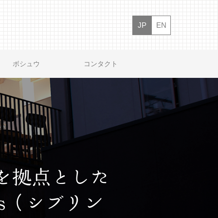
JP
EN
ボシュウ
コンタクト
倉を拠点とした
gs（シブリン