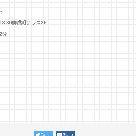
-
-36御成町テラス2F
2分
Tweet
Share