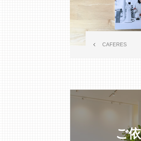
CAFERES
ご