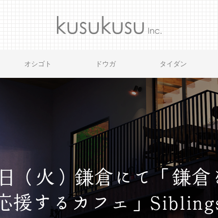
オシゴト
ドウガ
タイダン
月1日（火）鎌倉にて「鎌
援するカフェ」Siblin