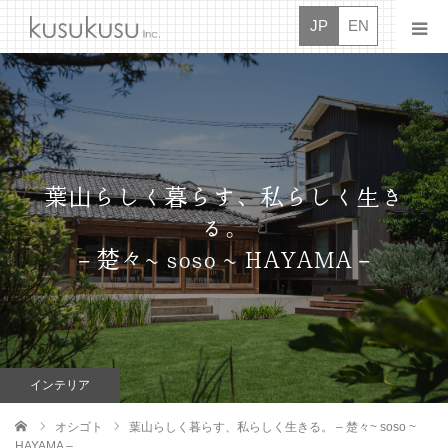
JP
EN
ニュース
クスクス
葉山らしく暮らす、私らしく生き
オシゴト
る。
– 楚々~ soso ~ HAYAMA –
ドウガ
タイダン
ボシュウ
インテリア
コンタクト
オシゴト
葉山らしく暮らす、私らしく生きる。 – 楚々~ soso ~
ム
HAYAMA –