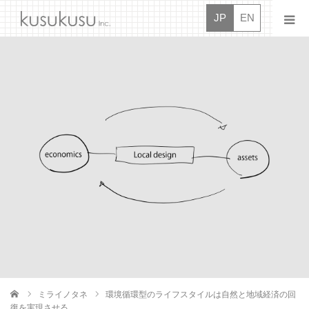
JP
EN
ニュース
クスクス
オシゴト
ドウガ
タイダン
ボシュウ
コンタクト
ミライノタネ
環境循環型のライフスタイルは自然と地域経済の回
ム
復を実現させる