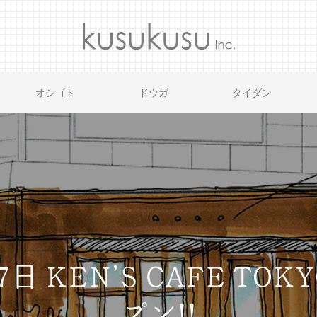
オシゴト
ドウガ
タイダン
7日 KEN’S CAFE T
プン!!