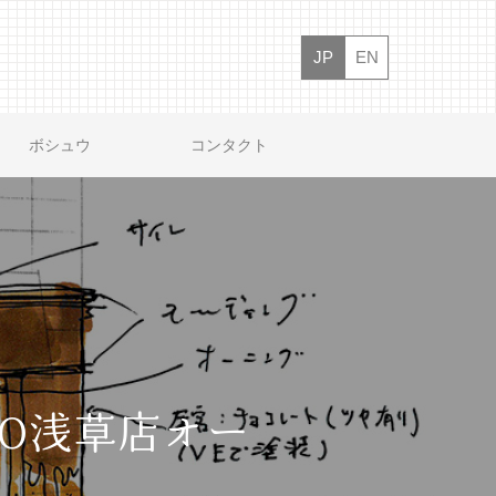
JP
EN
ボシュウ
コンタクト
OKYO浅草店オー